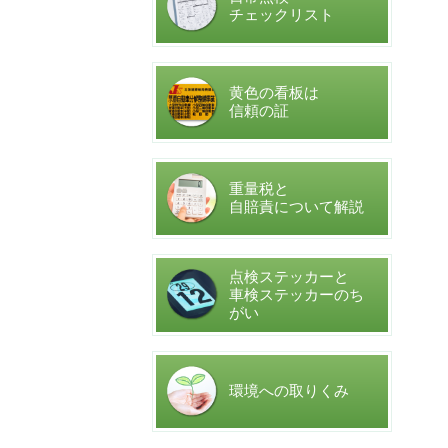
チェックリスト
黄色の看板は
信頼の証
重量税と
自賠責について解説
点検ステッカーと
車検ステッカーのち
がい
環境への取りくみ