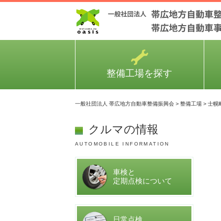
整備工場を探す
一般社団法人 帯広地方自動車整備振興会
>
整備工場
>
士幌
クルマの情報
AUTOMOBILE INFORMATION
車検と
定期点検について
日常点検