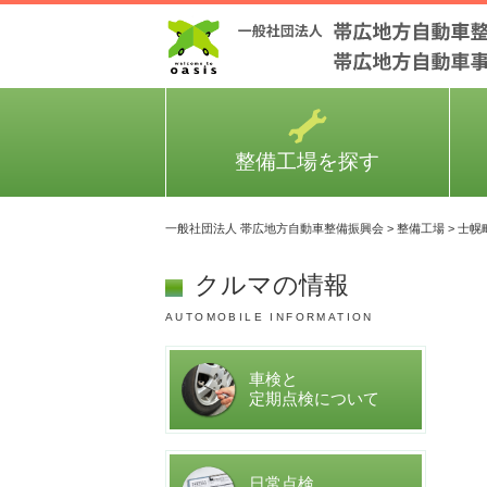
整備工場を探す
一般社団法人 帯広地方自動車整備振興会
>
整備工場
>
士幌
クルマの情報
AUTOMOBILE INFORMATION
車検と
定期点検について
日常点検