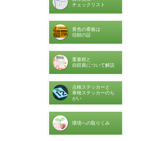
チェックリスト
黄色の看板は
信頼の証
重量税と
自賠責について解説
点検ステッカーと
車検ステッカーのち
がい
環境への取りくみ