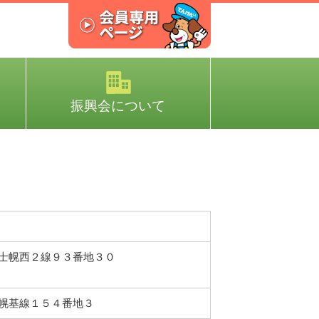
振興会について
士幌西２線９３番地３０
幌基線１５４番地３