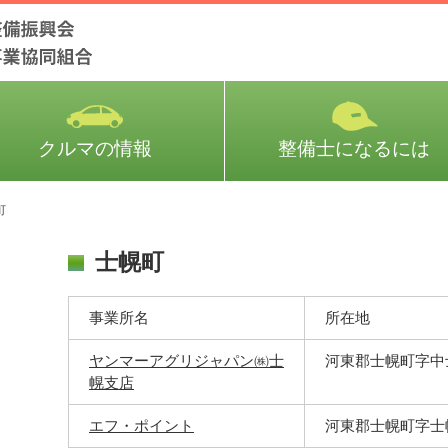
クルマの情報
整備士になるには
町
士幌町
事業所名
所在地
ヤンマーアグリジャパン㈱士
河東郡士幌町字中
幌支店
エフ・ポイント
河東郡士幌町字士