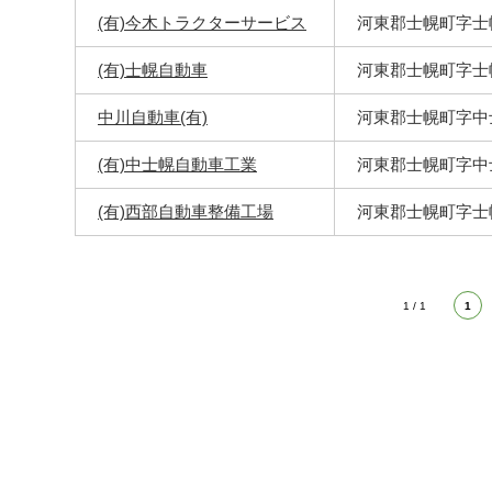
(有)今木トラクターサービス
河東郡士幌町字士
(有)士幌自動車
河東郡士幌町字士
中川自動車(有)
河東郡士幌町字中
(有)中士幌自動車工業
河東郡士幌町字中
(有)西部自動車整備工場
河東郡士幌町字士
1 / 1
1