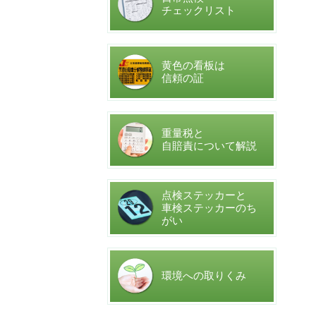
チェックリスト
黄色の看板は
信頼の証
重量税と
自賠責について解説
点検ステッカーと
車検ステッカーのち
がい
環境への取りくみ