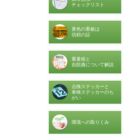
チェックリスト
黄色の看板は
信頼の証
重量税と
自賠責について解説
点検ステッカーと
車検ステッカーのち
がい
環境への取りくみ