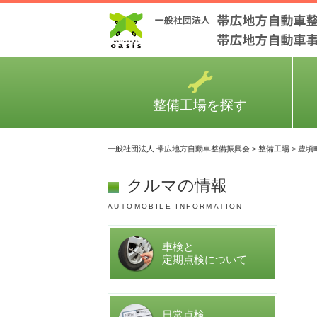
整備工場を探す
一般社団法人 帯広地方自動車整備振興会
>
整備工場
>
豊頃
クルマの情報
AUTOMOBILE INFORMATION
車検と
定期点検について
日常点検