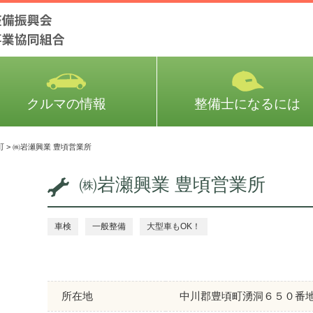
クルマの情報
整備士になるには
町
>
㈱岩瀬興業 豊頃営業所
㈱岩瀬興業 豊頃営業所
車検
一般整備
大型車もOK！
所在地
中川郡豊頃町湧洞６５０番