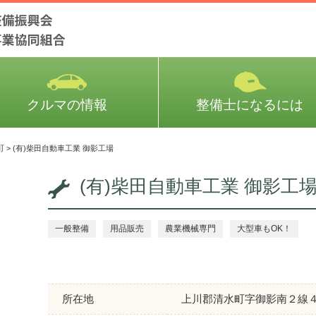
クルマの情報
整備士になるには
町
>
(有)柴田自動車工業 御影工場
(有)柴田自動車工業 御影工
一般整備
用品販売
農業機械専門
大型車もOK！
所在地
上川郡清水町字御影南２線