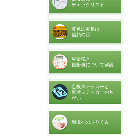
チェックリスト
黄色の看板は
信頼の証
重量税と
自賠責について解説
点検ステッカーと
車検ステッカーのち
がい
環境への取りくみ