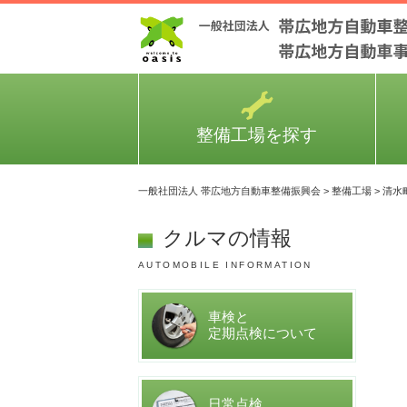
整備工場を探す
一般社団法人 帯広地方自動車整備振興会
>
整備工場
>
清水
クルマの情報
AUTOMOBILE INFORMATION
車検と
定期点検について
日常点検