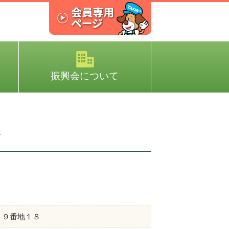
振興会について
場
４９番地１８