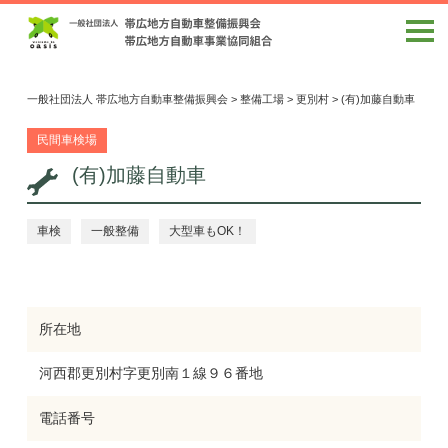
一般社団法人 帯広地方自動車整備振興会
>
整備工場
>
更別村
>
(有)加藤自動車
民間車検場
(有)加藤自動車
車検
一般整備
大型車もOK！
所在地
河西郡更別村字更別南１線９６番地
電話番号